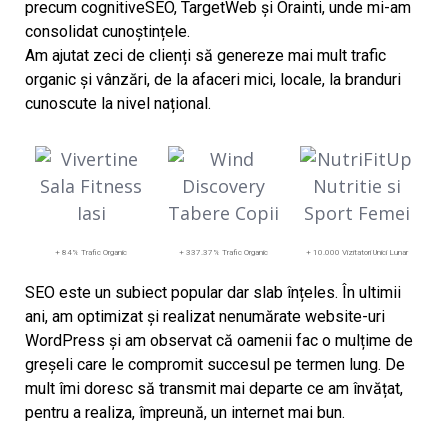
precum cognitiveSEO, TargetWeb și Orainti, unde mi-am
consolidat cunoștințele.
Am ajutat zeci de clienți să genereze mai mult trafic
organic și vânzări, de la afaceri mici, locale, la branduri
cunoscute la nivel național.
+ 84% Trafic Organic
+ 337.37% Trafic Organic
+ 10.000 Vizitatori Unici Lunar
SEO este un subiect popular dar slab înțeles. În ultimii
ani, am optimizat și realizat nenumărate website-uri
WordPress și am observat că oamenii fac o mulțime de
greșeli care le compromit succesul pe termen lung. De
mult îmi doresc să transmit mai departe ce am învățat,
pentru a realiza, împreună, un internet mai bun.