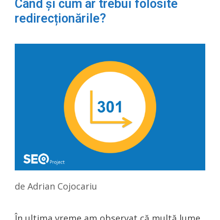
Când și cum ar trebui folosite
redirecționările?
de
Adrian Cojocariu
În ultima vreme am observat că multă lume